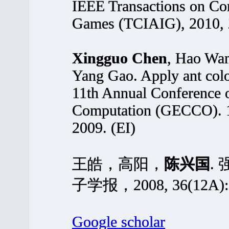
IEEE Transactions on Com
Games (TCIAIG), 2010, 2
Xingguo Chen
, Hao Wan
Yang Gao. Apply ant colon
11th Annual Conference 
Computation (GECCO). 1
2009. (EI)
王皓，高阳，
陈兴国
.
子学报，2008, 36(12A):3
Google scholar