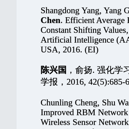
Shangdong Yang, Yang 
Chen
. Efficient Averag
Constant Shifting Values
Artificial Intelligence 
USA, 2016. (EI)
陈兴国
，俞扬. 强化
学报，2016, 42(5):685-69
Chunling Cheng, Shu W
Improved RBM Network 
Wireless Sensor Networks.