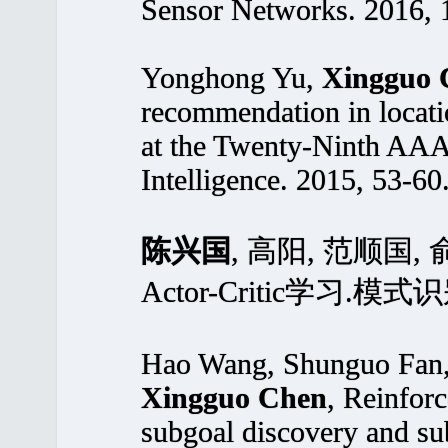
Sensor Networks. 2016, 
Yonghong Yu,
Xingguo 
recommendation in locat
at the Twenty-Ninth AAAI
Intelligence. 2015, 53-60
陈兴国
, 高阳, 范顺国
Actor-Critic学习.模式识
Hao Wang, Shunguo Fan,
Xingguo Chen
, Reinfor
subgoal discovery and su