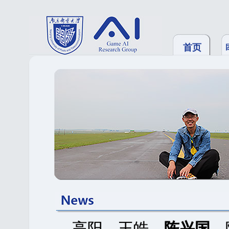
首页
高阳，王皓，
陈兴国
，