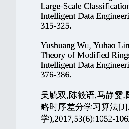
Large-Scale Classificatio
Intelligent Data Enginee
315-325.
Yushuang Wu, Yuhao Lin
Theory of Modified Ring
Intelligent Data Enginee
376-386.
吴毓双,陈筱语,马静雯,
略时序差分学习算法[J
学),2017,53(6):1052-106